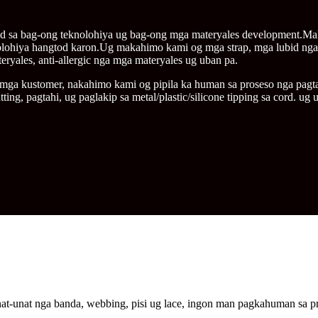
d sa bag-ong teknolohiya ug bag-ong mga materyales development.M
nolohiya hangtod karon.Ug makahimo kami og mga strap, mga lubid ng
eryales, anti-allergic nga mga materyales ug uban pa.
g mga kustomer, nakahimo kami og pipila ka human sa proseso nga pag
utting, pagtahi, ug paglakip sa metal/plastic/silicone tipping sa cord. ug
at-unat nga banda, webbing, pisi ug lace, ingon man pagkahuman sa pr