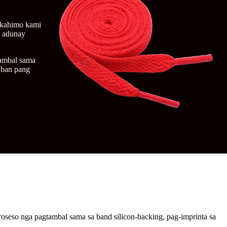
akahimo kami
a adunay
tambal sama
 uban pang
oseso nga pagtambal sama sa band silicon-backing, pag-imprinta sa