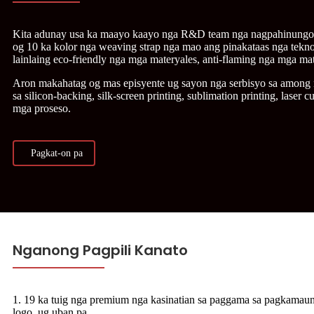
Kita adunay usa ka maayo kaayo nga R&D team nga nagpahinungo
og 10 ka kolor nga weaving strap nga mao ang pinakataas nga tek
lainlaing eco-friendly nga mga materyales, anti-flaming nga mga mat
Aron makahatag og mas episyente ug sayon ​​nga serbisyo sa amon
sa silicon-backing, silk-screen printing, sublimation printing, laser c
mga proseso.
Pagkat-on pa
Nganong Pagpili Kanato
1. 19 ka tuig nga premium nga kasinatian sa paggama sa pagkamaun
logo, ug uban pa.