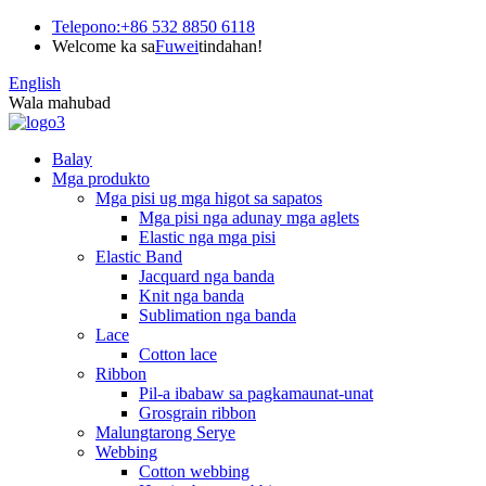
Telepono:
+86 532 8850 6118
Welcome ka sa
Fuwei
tindahan!
English
Wala mahubad
Balay
Mga produkto
Mga pisi ug mga higot sa sapatos
Mga pisi nga adunay mga aglets
Elastic nga mga pisi
Elastic Band
Jacquard nga banda
Knit nga banda
Sublimation nga banda
Lace
Cotton lace
Ribbon
Pil-a ibabaw sa pagkamaunat-unat
Grosgrain ribbon
Malungtarong Serye
Webbing
Cotton webbing