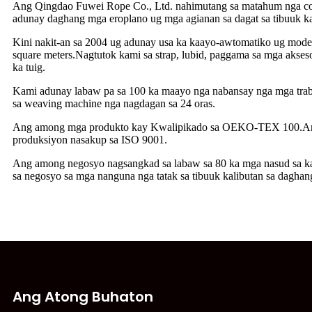
Ang Qingdao Fuwei Rope Co., Ltd. nahimutang sa matahum nga cos
adunay daghang mga eroplano ug mga agianan sa dagat sa tibuuk ka
Kini nakit-an sa 2004 ug adunay usa ka kaayo-awtomatiko ug mode
square meters.Nagtutok kami sa strap, lubid, paggama sa mga akses
ka tuig.
Kami adunay labaw pa sa 100 ka maayo nga nabansay nga mga traba
sa weaving machine nga nagdagan sa 24 oras.
Ang among mga produkto kay Kwalipikado sa OEKO-TEX 100.Ang
produksiyon nasakup sa ISO 9001.
Ang among negosyo nagsangkad sa labaw sa 80 ka mga nasud sa ka
sa negosyo sa mga nanguna nga tatak sa tibuuk kalibutan sa daghan
Ang Atong Buhaton