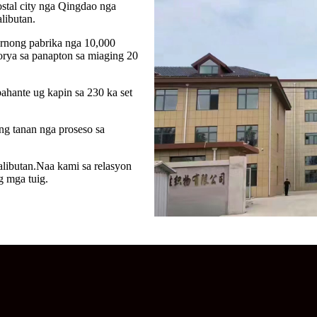
tal city nga Qingdao nga
libutan.
rnong pabrika nga 10,000
orya sa panapton sa miaging 20
hante ug kapin sa 230 ka set
 tanan nga proseso sa
libutan.Naa kami sa relasyon
g mga tuig.