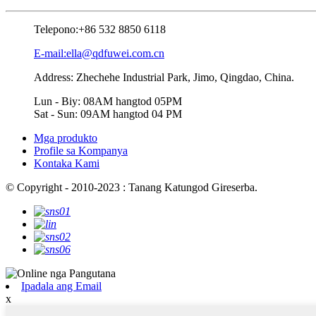
Telepono:
+86 532 8850 6118
E-mail:ella@qdfuwei.com.cn
Address: Zhechehe Industrial Park, Jimo, Qingdao, China.
Lun - Biy: 08AM hangtod 05PM
Sat - Sun: 09AM hangtod 04 PM
Mga produkto
Profile sa Kompanya
Kontaka Kami
© Copyright - 2010-2023 : Tanang Katungod Gireserba.
Ipadala ang Email
x