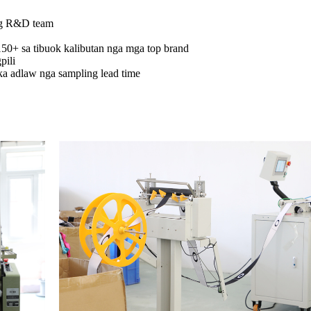
ng R&D team
150+ sa tibuok kalibutan nga mga top brand
pili
a adlaw nga sampling lead time