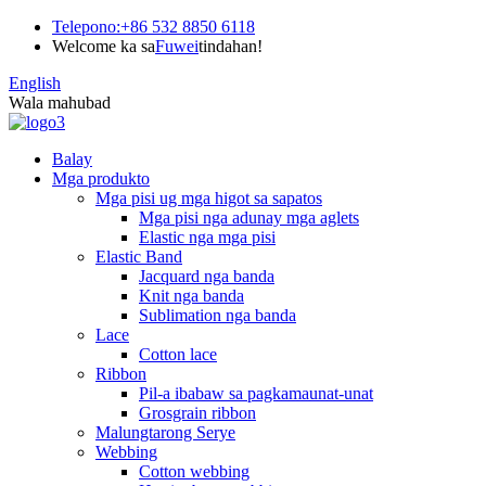
Telepono:
+86 532 8850 6118
Welcome ka sa
Fuwei
tindahan!
English
Wala mahubad
Balay
Mga produkto
Mga pisi ug mga higot sa sapatos
Mga pisi nga adunay mga aglets
Elastic nga mga pisi
Elastic Band
Jacquard nga banda
Knit nga banda
Sublimation nga banda
Lace
Cotton lace
Ribbon
Pil-a ibabaw sa pagkamaunat-unat
Grosgrain ribbon
Malungtarong Serye
Webbing
Cotton webbing