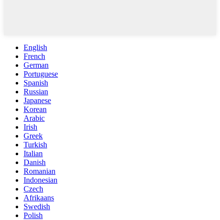
English
French
German
Portuguese
Spanish
Russian
Japanese
Korean
Arabic
Irish
Greek
Turkish
Italian
Danish
Romanian
Indonesian
Czech
Afrikaans
Swedish
Polish