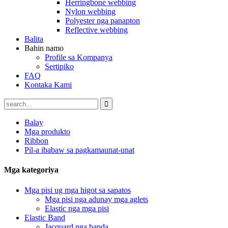
Herringbone webbing
Nylon webbing
Polyester nga panapton
Reflective webbing
Balita
Bahin namo
Profile sa Kompanya
Sertipiko
FAQ
Kontaka Kami
Balay
Mga produkto
Ribbon
Pil-a ibabaw sa pagkamaunat-unat
Mga kategoriya
Mga pisi ug mga higot sa sapatos
Mga pisi nga adunay mga aglets
Elastic nga mga pisi
Elastic Band
Jacquard nga banda