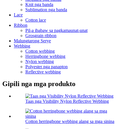
Knit nga banda
Sublimation nga banda
Lace
Cotton lace
Ribbon
Pil-a ibabaw sa pagkamaunat-unat
Grosgrain ribbon
Malungtarong Serye
Webbing
Cotton webbing
Herringbone webbing
Nylon webbing
Polyester nga panapton
Reflective webbing
Gipili nga mga produkto
Taas nga Visibility Nylon Reflective Webbing
Cotton herringbone webbing alang sa mga sinina