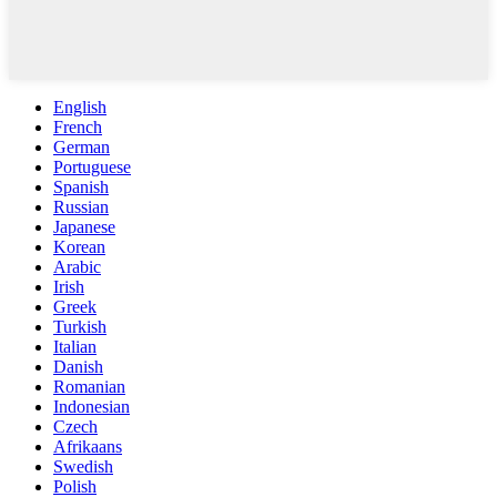
English
French
German
Portuguese
Spanish
Russian
Japanese
Korean
Arabic
Irish
Greek
Turkish
Italian
Danish
Romanian
Indonesian
Czech
Afrikaans
Swedish
Polish