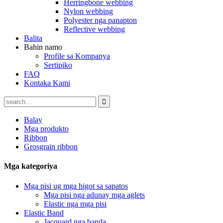
Herringbone webbing
Nylon webbing
Polyester nga panapton
Reflective webbing
Balita
Bahin namo
Profile sa Kompanya
Sertipiko
FAQ
Kontaka Kami
Balay
Mga produkto
Ribbon
Grosgrain ribbon
Mga kategoriya
Mga pisi ug mga higot sa sapatos
Mga pisi nga adunay mga aglets
Elastic nga mga pisi
Elastic Band
Jacquard nga banda