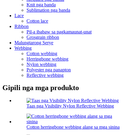
Knit nga banda
Sublimation nga banda
Lace
Cotton lace
Ribbon
Pil-a ibabaw sa pagkamaunat-unat
Grosgrain ribbon
Malungtarong Serye
Webbing
Cotton webbing
Herringbone webbing
Nylon webbing
Polyester nga panapton
Reflective webbing
Gipili nga mga produkto
Taas nga Visibility Nylon Reflective Webbing
Cotton herringbone webbing alang sa mga sinina