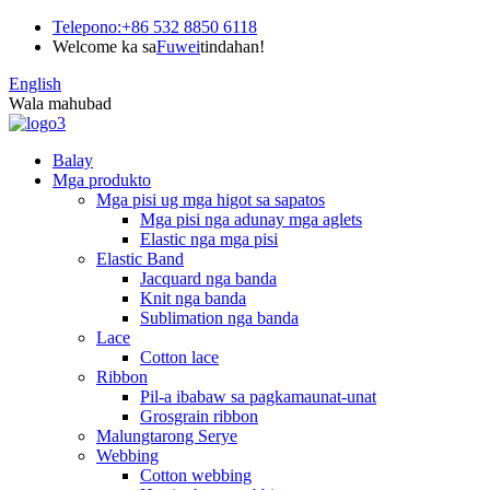
Telepono:
+86 532 8850 6118
Welcome ka sa
Fuwei
tindahan!
English
Wala mahubad
Balay
Mga produkto
Mga pisi ug mga higot sa sapatos
Mga pisi nga adunay mga aglets
Elastic nga mga pisi
Elastic Band
Jacquard nga banda
Knit nga banda
Sublimation nga banda
Lace
Cotton lace
Ribbon
Pil-a ibabaw sa pagkamaunat-unat
Grosgrain ribbon
Malungtarong Serye
Webbing
Cotton webbing