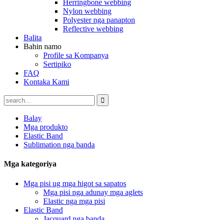
Herringbone webbing
Nylon webbing
Polyester nga panapton
Reflective webbing
Balita
Bahin namo
Profile sa Kompanya
Sertipiko
FAQ
Kontaka Kami
Balay
Mga produkto
Elastic Band
Sublimation nga banda
Mga kategoriya
Mga pisi ug mga higot sa sapatos
Mga pisi nga adunay mga aglets
Elastic nga mga pisi
Elastic Band
Jacquard nga banda