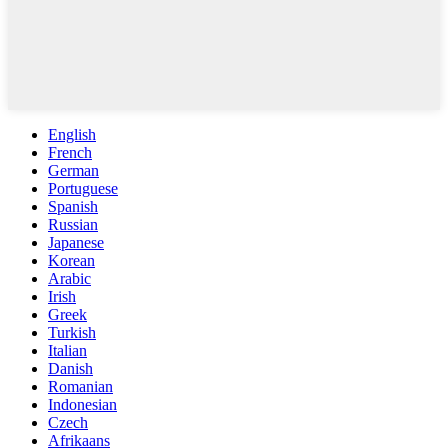
English
French
German
Portuguese
Spanish
Russian
Japanese
Korean
Arabic
Irish
Greek
Turkish
Italian
Danish
Romanian
Indonesian
Czech
Afrikaans