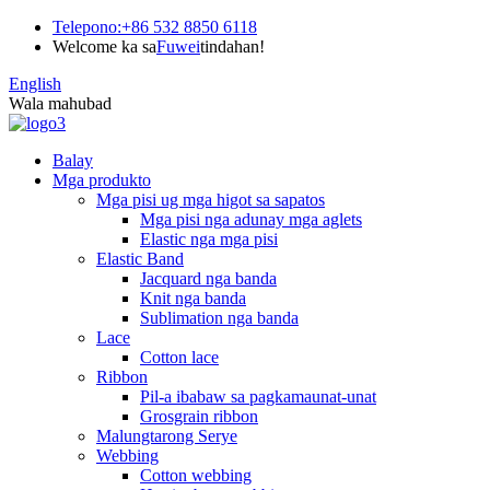
Telepono:
+86 532 8850 6118
Welcome ka sa
Fuwei
tindahan!
English
Wala mahubad
Balay
Mga produkto
Mga pisi ug mga higot sa sapatos
Mga pisi nga adunay mga aglets
Elastic nga mga pisi
Elastic Band
Jacquard nga banda
Knit nga banda
Sublimation nga banda
Lace
Cotton lace
Ribbon
Pil-a ibabaw sa pagkamaunat-unat
Grosgrain ribbon
Malungtarong Serye
Webbing
Cotton webbing