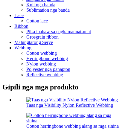
Knit nga banda
Sublimation nga banda
Lace
Cotton lace
Ribbon
Pil-a ibabaw sa pagkamaunat-unat
Grosgrain ribbon
Malungtarong Serye
Webbing
Cotton webbing
Herringbone webbing
Nylon webbing
Polyester nga panapton
Reflective webbing
Gipili nga mga produkto
Taas nga Visibility Nylon Reflective Webbing
Cotton herringbone webbing alang sa mga sinina