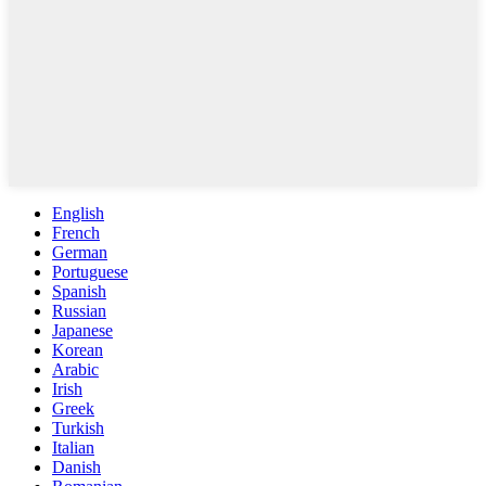
English
French
German
Portuguese
Spanish
Russian
Japanese
Korean
Arabic
Irish
Greek
Turkish
Italian
Danish