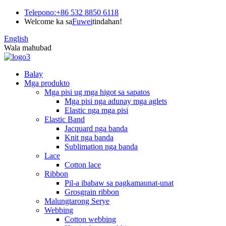
Telepono:
+86 532 8850 6118
Welcome ka sa
Fuwei
tindahan!
English
Wala mahubad
Balay
Mga produkto
Mga pisi ug mga higot sa sapatos
Mga pisi nga adunay mga aglets
Elastic nga mga pisi
Elastic Band
Jacquard nga banda
Knit nga banda
Sublimation nga banda
Lace
Cotton lace
Ribbon
Pil-a ibabaw sa pagkamaunat-unat
Grosgrain ribbon
Malungtarong Serye
Webbing
Cotton webbing