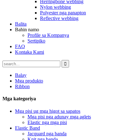
Herringbone webbing
Nylon webbing
Polyester nga panapton
Reflective webbing
Balita
Bahin namo
Profile sa Kompanya
Sertipiko
FAQ
Kontaka Kami
Balay
Mga produkto
Ribbon
Mga kategoriya
Mga pisi ug mga higot sa sapatos
Mga pisi nga adunay mga aglets
Elastic nga mga pisi
Elastic Band
Jacquard nga banda
Knit nga banda