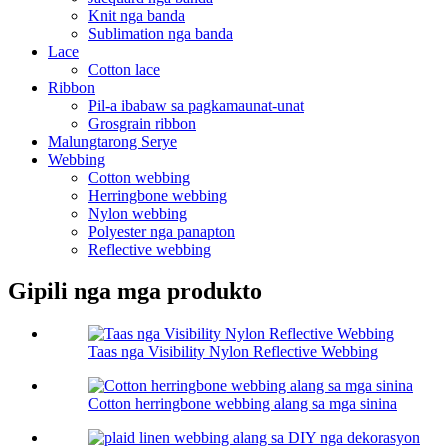
Knit nga banda
Sublimation nga banda
Lace
Cotton lace
Ribbon
Pil-a ibabaw sa pagkamaunat-unat
Grosgrain ribbon
Malungtarong Serye
Webbing
Cotton webbing
Herringbone webbing
Nylon webbing
Polyester nga panapton
Reflective webbing
Gipili nga mga produkto
Taas nga Visibility Nylon Reflective Webbing
Cotton herringbone webbing alang sa mga sinina