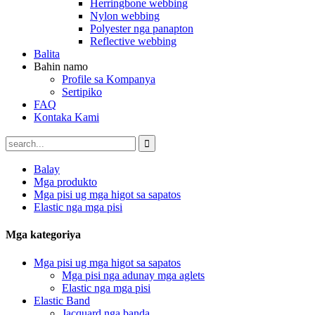
Herringbone webbing
Nylon webbing
Polyester nga panapton
Reflective webbing
Balita
Bahin namo
Profile sa Kompanya
Sertipiko
FAQ
Kontaka Kami
Balay
Mga produkto
Mga pisi ug mga higot sa sapatos
Elastic nga mga pisi
Mga kategoriya
Mga pisi ug mga higot sa sapatos
Mga pisi nga adunay mga aglets
Elastic nga mga pisi
Elastic Band
Jacquard nga banda