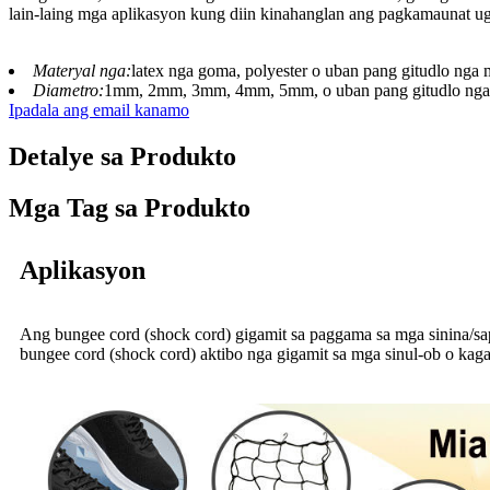
lain-laing mga aplikasyon kung diin kinahanglan ang pagkamaunat u
Materyal nga:
latex nga goma, polyester o uban pang gitudlo nga
Diametro:
1mm, 2mm, 3mm, 4mm, 5mm, o uban pang gitudlo nga
Ipadala ang email kanamo
Detalye sa Produkto
Mga Tag sa Produkto
Aplikasyon
Ang bungee cord (shock cord) gigamit sa paggama sa mga sinina/sapo
bungee cord (shock cord) aktibo nga gigamit sa mga sinul-ob o kaga