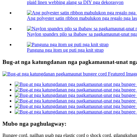
plaid linen webbing alang sa DIY nga dekorasyon
Ang polyester satin ribbon mabulukon nga regalo nga la
Naylon spandex pilo sa ibabaw sa pagkamaunat-unat ng
Panguna nga itom ug puti nga knit strap
Bug-at nga katungdanan nga pagkamaunat-unat nga
Mubo nga paghulagway:
Bungee cord, nailhan usab nga elastic cord o shock cord, gilangkuba