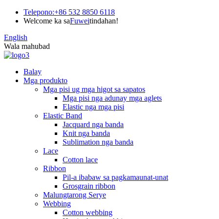
Telepono:
+86 532 8850 6118
Welcome ka sa
Fuwei
tindahan!
English
Wala mahubad
Balay
Mga produkto
Mga pisi ug mga higot sa sapatos
Mga pisi nga adunay mga aglets
Elastic nga mga pisi
Elastic Band
Jacquard nga banda
Knit nga banda
Sublimation nga banda
Lace
Cotton lace
Ribbon
Pil-a ibabaw sa pagkamaunat-unat
Grosgrain ribbon
Malungtarong Serye
Webbing
Cotton webbing