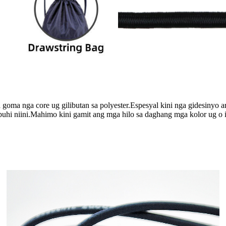
 goma nga core ug gilibutan sa polyester.Espesyal kini nga gidesiny
buhi niini.Mahimo kini gamit ang mga hilo sa daghang mga kolor ug o i