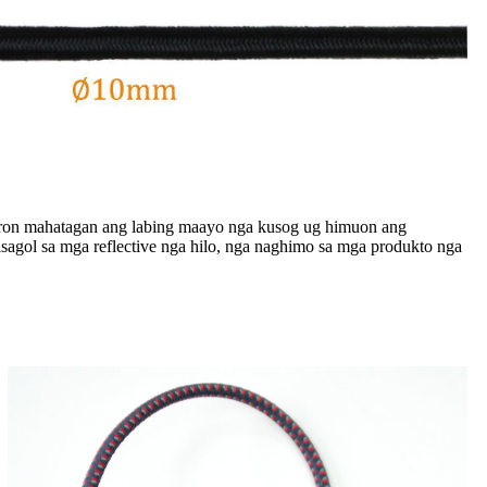
o aron mahatagan ang labing maayo nga kusog ug himuon ang
sagol sa mga reflective nga hilo, nga naghimo sa mga produkto nga